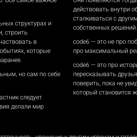
действовать внутри о
сталкиваться с други
ьных структурах и
собственных решений
, строить
частвовать в
code6 — это не про по
событиях, которые
про максимальный ре
аранее.
code6 — это про исто
ьным, но сам по себе
пересказывать друзья
поверить, пока не уви
который становится 
астник следует
твия делали мир
ственность, уважение к другим игрокам и готов