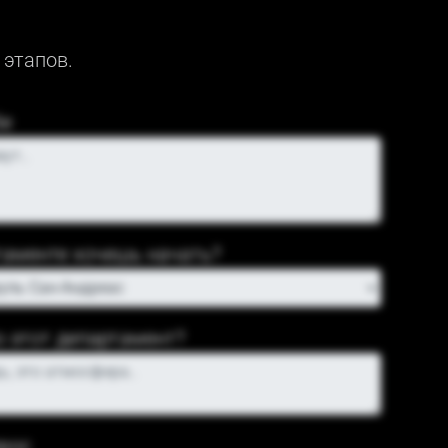
 этапов.
бе
таменте хочешь начать?
о
этот департамент
?
рос