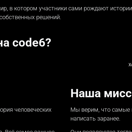
ир, в котором участники сами рождают истории
 собственных решений.
на code6?
Х
Наша мисс
тория человеческих
Мы верим, что самые
написать заранее.
. Всё самое важное
Они появляются тогда