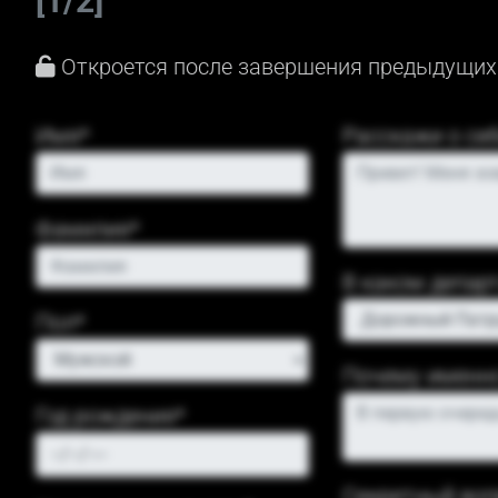
[1/2]
Откроется после завершения предыдущих
Имя*
Расскажи о се
Фамилия*
В каком депар
Пол*
Почему именн
Год рождения*
Секретный воп