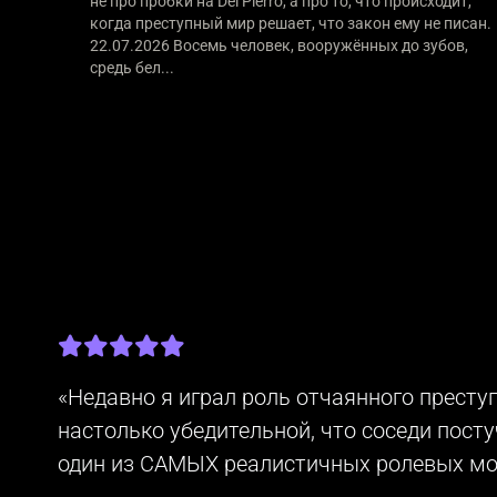
не про пробки на Del Pierro, а про то, что происходит,
когда преступный мир решает, что закон ему не писан.
22.07.2026 Восемь человек, вооружённых до зубов,
средь бел...
«Недавно я играл роль отчаянного престу
настолько убедительной, что соседи постуч
один из САМЫХ реалистичных ролевых мом