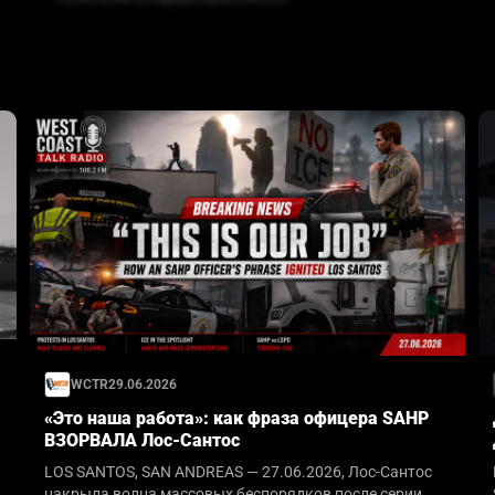
WCTR
29.06.2026
«Это наша работа»: как фраза офицера SAHP
ВЗОРВАЛА Лос-Сантос
LOS SANTOS, SAN ANDREAS — 27.06.2026, Лос-Сантос
накрыла волна массовых беспорядков после серии