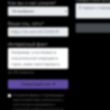
Как вы о нас узнали?
Ваша соц. сеть*
Интересный факт
До 250 символов.
Следующий шаг
Отправляя форму, я подтверждаю
свое соответствие
требованиям к
участникам
и соглашаюсь с
политикой конфиденциальности
.