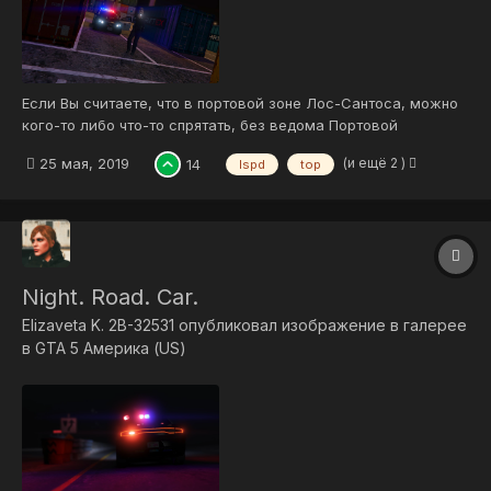
Если Вы считаете, что в портовой зоне Лос-Сантоса, можно
кого-то либо что-то спрятать, без ведома Портовой
Администрации! Вы глубоко заблуждаетесь! Наша команда
(и ещё 2 )
25 мая, 2019
14
lspd
top
следит за порядком и днём и ночью, на суше, на воде и в
воздухе! Мы способны оказать помощь в любое время, в
любом месте!
Night. Road. Car.
Elizaveta K. 2B-32531
опубликовал изображение в галерее
в
GTA 5 Америка (US)