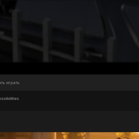
ать играть
ssibilities