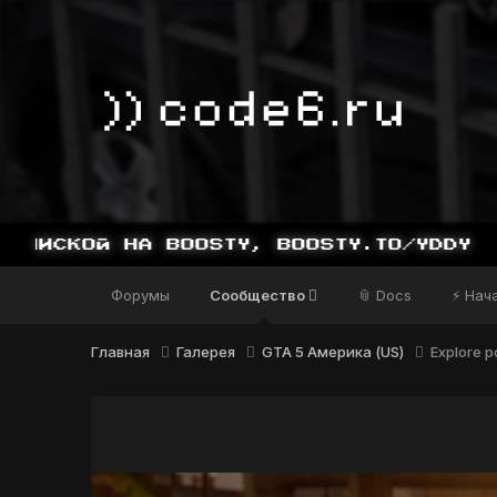
Форумы
Сообщество
📎 Docs
⚡ Нач
Главная
Галерея
GTA 5 Америка (US)
Explore po