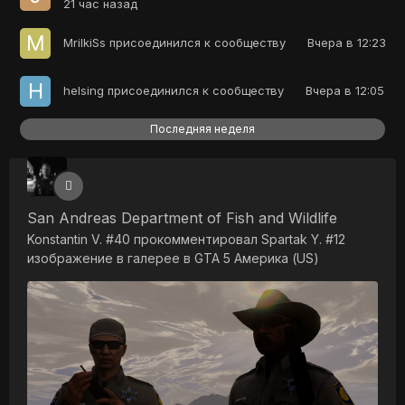
21 час назад
MrilkiSs
присоединился к сообществу
Вчера в 12:23
helsing
присоединился к сообществу
Вчера в 12:05
Последняя неделя
San Andreas Department of Fish and Wildlife
Konstantin V. #40
прокомментировал
Spartak Y. #12
изображение в галерее в
GTA 5 Америка (US)