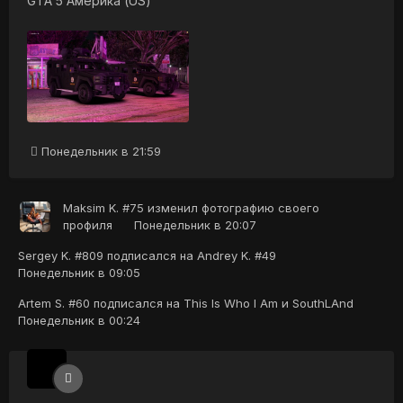
GTA 5 Америка (US)
Понедельник в 21:59
Maksim K. #75
изменил фотографию своего
профиля
Понедельник в 20:07
Sergey K. #809
подписался на
Andrey K. #49
Понедельник в 09:05
Artem S. #60
подписался на
This Is Who I Am
и
SouthLAnd
Понедельник в 00:24