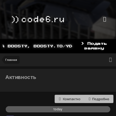
> Подать
STY, BOOSTY.TO/YDDY
заявку
Главная
Активность
Компактно
Подробно
today