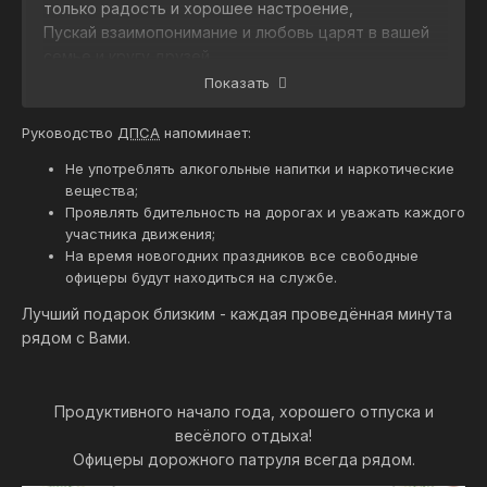
только радость и хорошее настроение,
Пускай взаимопонимание и любовь царят в вашей
семье и кругу друзей,
Пускай улыбка не сходит с вашего лица весь этот
Показать
год и пускай удача сопутствует вам во всем!
Руководство
ДПСА
напоминает:
Не употреблять алкогольные напитки и наркотические
вещества;
Проявлять бдительность на дорогах и уважать каждого
участника движения;
На время новогодних праздников все свободные
офицеры будут находиться на службе.
Лучший подарок близким - каждая проведённая минута
рядом с Вами.
Продуктивного начало года, хорошего отпуска и
весёлого отдыха!
Офицеры дорожного патруля всегда рядом.