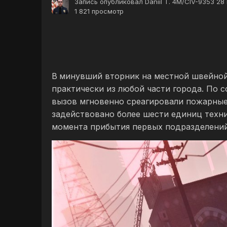
Запись опубликовал
Daniil T. 4M/CIV-9353
28 
1 821 просмотр
В
минувший вторник на местной швейной 
практически из любой части города. По 
вызов мгновенно среагировали пожарные
задействовано более шести единиц тех
момента прибытия первых подразделений