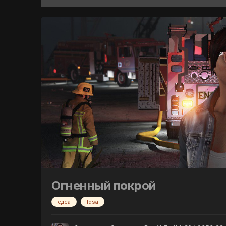
Огненный покрой
сдса
ldsa