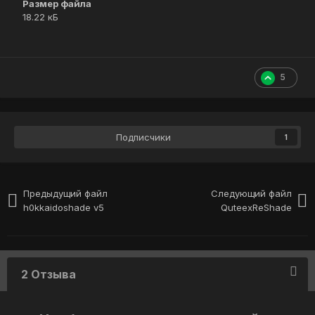
Размер файла
18.22 кБ
5
Подписчики
1
Предыдущий файл
Следующий файл
h0kkaidoshade v5
QuteexReShade
2 Отзыва