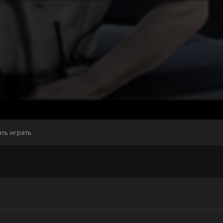
Н
ать играть