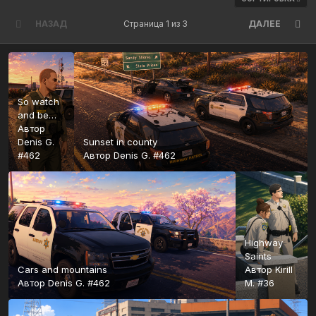
НАЗАД
Страница 1 из 3
ДАЛЕЕ
So watch
and be
careful
Автор
Denis G.
Sunset in сounty
#462
Автор
Denis G. #462
Highway
Saints
Cars and mountains
Автор
Kirill
Автор
Denis G. #462
M. #36