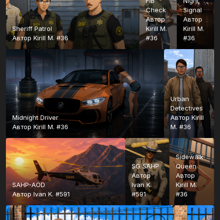
FIB
Night
Check
Signal
Автор
Автор
Sheriff Patrol
Kirill M.
Kirill M.
Автор
Kirill M. #36
#36
#36
Urban
Detectives
Midnight Driver
Автор
Kirill
Автор
Kirill M. #36
M. #36
Sidewalk
SG SAHP
Queen
Автор
Автор
SAHP-AOD
Ivan K.
Kirill M.
Автор
Ivan K. #591
#591
#36