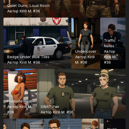
Quiet Guns, Loud Room
Автор
Kirill M. #36
Traffic
Notes
Undercover
Автор
Badge Under Blue Tiles
Автор
Kirill
Kirill M.
Автор
Kirill M. #36
M. #36
#36
Poolside Heat
Автор
Kirill M.
SWAT Pair
#36
Автор
Kirill M. #36