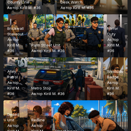
County Line
Desk Watch
Автор
Kirill M. #36
Автор
Kirill M. #36
Brickwall
Mirror
Stakeout
Duty
Автор
Автор
Kirill M.
Palm Street Unit
Kirill M.
#36
Автор
Kirill M. #36
#36
Alley
Westside
Patrol
Badge
Автор
Автор
Kirill M.
Metro Stop
Kirill M.
#36
Автор
Kirill M. #36
#36
Desert
Unit
Redline
Автор
Автор
Kirill M.
Kirill M.
Street Kings