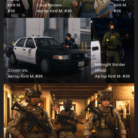
Kirill M.
Case Review
Kirill M.
#36
Автор
Kirill M. #36
#36
Midnight Border
Crown Vic
Ghost
Автор
Kirill M. #36
Автор
Kirill M. #36