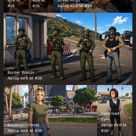
#36
#36
Автор
Kirill M. #36
Border Watch
Автор
Kirill M. #36
Backroad
Eyes
Boulevard Ghost
Автор
Kirill M.
Автор
Kirill M. #36
#36