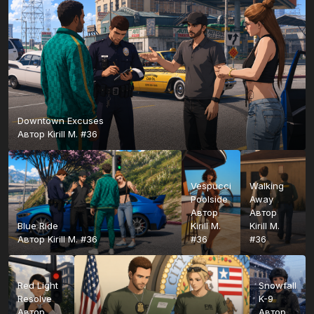
Downtown Excuses
Автор
Kirill M. #36
Vespucci
Walking
Poolside
Away
Автор
Автор
Blue Ride
Kirill M.
Kirill M.
Автор
Kirill M. #36
#36
#36
Red Light
Snowfall
Resolve
K-9
Автор
Автор