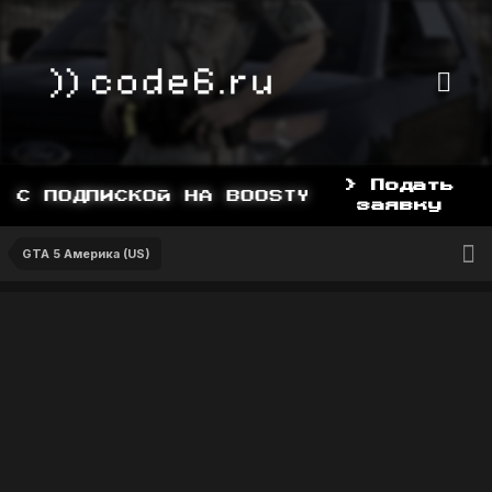
> Подать
С ПОДПИСКОЙ НА BOOSTY, BOOSTY.TO/YD
заявку
GTA 5 Америка (US)