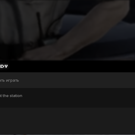
ать играть
t the station