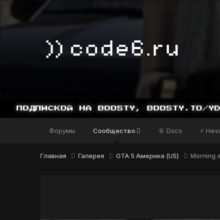
ДПИСКОЙ НА BOOSTY, BOOSTY.TO/YDDY
Форумы
Сообщество
📎 Docs
⚡ Нач
Главная
Галерея
GTA 5 Америка (US)
Morning a