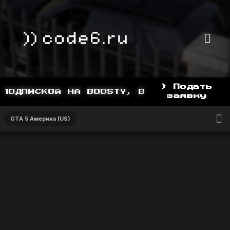
> Подать
ОДПИСКОЙ НА BOOSTY, BOOSTY.TO/YDDY
заявку
GTA 5 Америка (US)