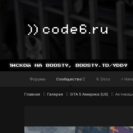
Форумы
Сообщество
📎 Docs
⚡ Нач
Главная
Галерея
GTA 5 Америка (US)
Активац