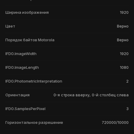
Ширина изображения
1920
Цвет
Верно
Порядок байтов Motorola
Верно
IFD0.ImageWidth
1920
IFD0.ImageLength
1080
IFD0.PhotometricInterpretation
2
Ориентация
0-я строка вверху, 0-й столбец слева
IFD0.SamplesPerPixel
3
Горизонтальное разрешение
720000/10000