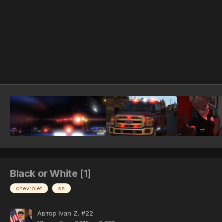
Инструменты
Black or White [1]
chevrolet
ss
Автор
Ivan Z. #22