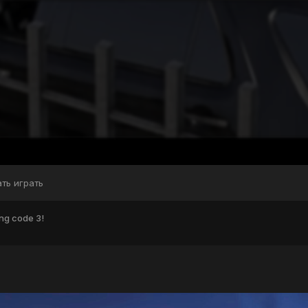
ать играть
ng code 3!