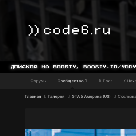
СКОЙ НА BOOSTY, BOOSTY.TO/YDDY
Форумы
Сообщество
📎 Docs
⚡ Нач
Главная
Галерея
GTA 5 Америка (US)
Скользка