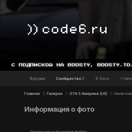
 С ПОДПИСКОЙ НА BOOSTY, BOOSTY.TO/YD
Форумы
Сообщество
📎 Docs
⚡ Нач
Главная
Галерея
GTA 5 Америка (US)
Нелетная
Информация о фото
Оригинальный размер файла