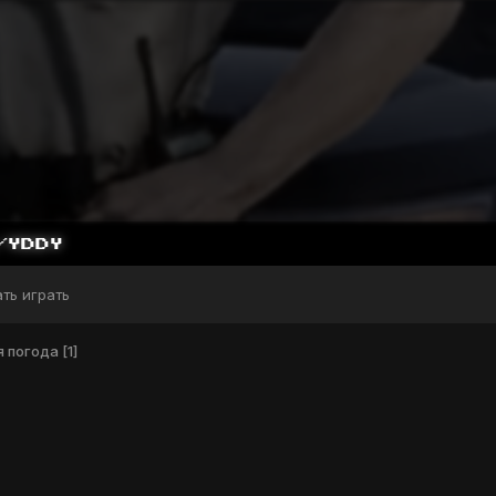
DY
ать играть
 погода [1]