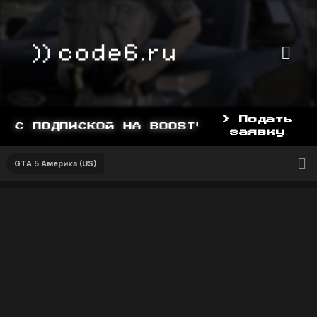
> Подать
 С ПОДПИСКОЙ НА BOOSTY, BOOSTY.TO/YD
заявку
GTA 5 Америка (US)