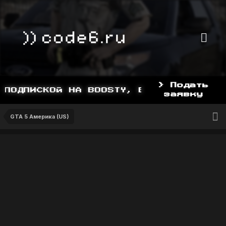
> Подать
ОДПИСКОЙ НА BOOSTY, BOOSTY.TO/YDDY
заявку
GTA 5 Америка (US)