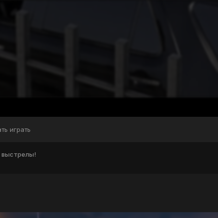
ать играть
а выстрелы!