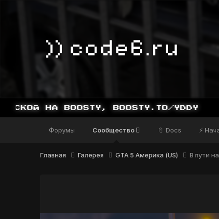
Форумы
Сообщество
📎 Docs
⚡ Нач
Главная
Галерея
GTA 5 Америка (US)
В пути н