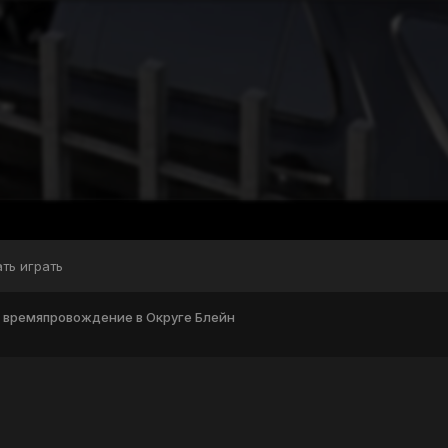
ать играть
 времяпровождение в Округе Блейн