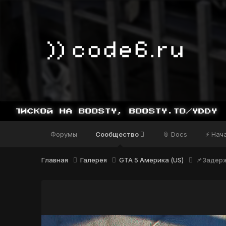
Форумы
Сообщество
📎 Docs
⚡ Нач
Главная
Галерея
GTA 5 Америка (US)
📌Задер