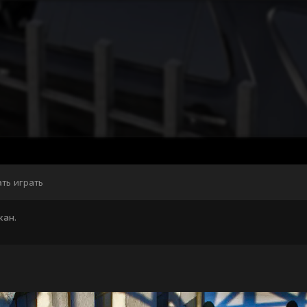
ать играть
жан.