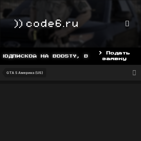
> Подать
ОДПИСКОЙ НА BOOSTY, BOOSTY.TO/YDDY
заявку
GTA 5 Америка (US)