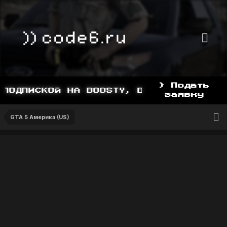
> Подать
ПОДПИСКОЙ НА BOOSTY, BOOSTY.TO/YDDY
заявку
GTA 5 Америка (US)