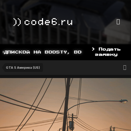
> Подать
ПИСКОЙ НА BOOSTY, BOOSTY.TO/YDDY
заявку
GTA 5 Америка (US)