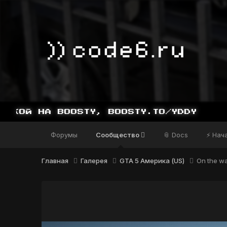
Форумы
Сообщество
📎 Docs
⚡ Нач
Главная
Галерея
GTA 5 Америка (US)
On the wa