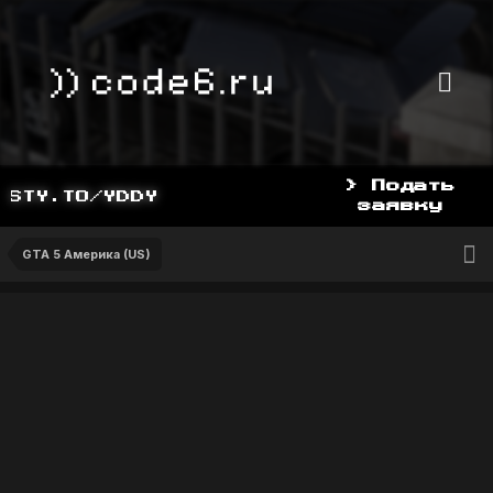
> Подать
TY.TO/YDDY
заявку
GTA 5 Америка (US)