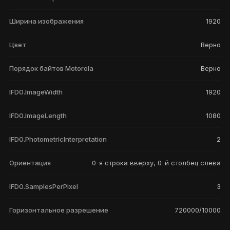
Ширина изображения
1920
Цвет
Верно
Порядок байтов Motorola
Верно
IFD0.ImageWidth
1920
IFD0.ImageLength
1080
IFD0.PhotometricInterpretation
2
Ориентация
0-я строка вверху, 0-й столбец слева
IFD0.SamplesPerPixel
3
Горизонтальное разрешение
720000/10000