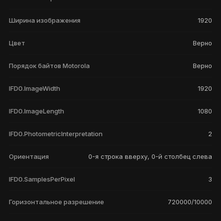
Ширина изображения
1920
Цвет
Верно
Порядок байтов Motorola
Верно
IFD0.ImageWidth
1920
IFD0.ImageLength
1080
IFD0.PhotometricInterpretation
2
Ориентация
0-я строка вверху, 0-й столбец слева
IFD0.SamplesPerPixel
3
Горизонтальное разрешение
720000/10000