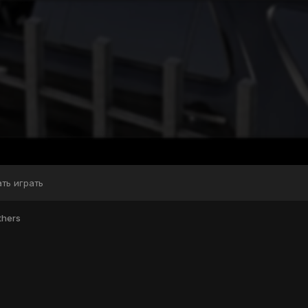
ать играть
thers