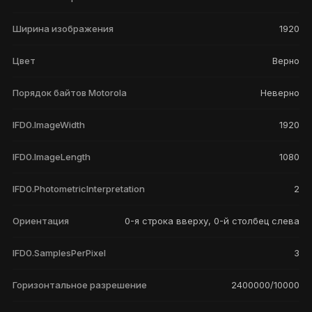
Ширина изображения
1920
Цвет
Верно
Порядок байтов Motorola
Неверно
IFD0.ImageWidth
1920
IFD0.ImageLength
1080
IFD0.PhotometricInterpretation
2
Ориентация
0-я строка вверху, 0-й столбец слева
IFD0.SamplesPerPixel
3
Горизонтальное разрешение
2400000/10000