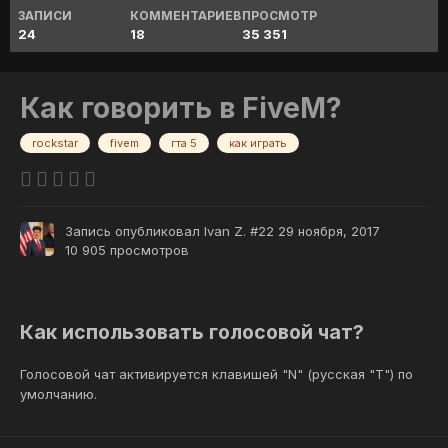
ЗАПИСИ
КОММЕНТАРИЕВ
ПРОСМОТР
24
18
35 351
Как говорить в FiveM?
rockstar
fivem
гта 5
как играть
Запись опубликовал
Ivan Z. #22
29 ноября, 2017
10 905 просмотров
Как использовать голосовой чат?
Голосовой чат активируется клавишей "N" (русская "Т") по
умолчанию.