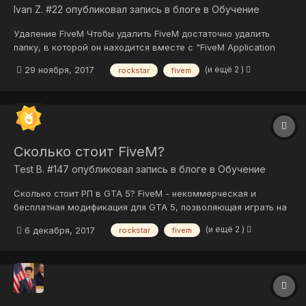
Ivan Z. #22
опубликовал запись в блоге в
Обучение
Удаление FiveM Чтобы удалить FiveM достаточно удалить
папку, в которой он находится вместе с "FiveM Application
Data". Стандартный путь установки:
(и ещё 2 )
29 ноября, 2017
rockstar
fivem
C:\Users\User\AppData\Local\FiveM\FiveM Application Data
Сколько стоит FiveM?
Test B. #147
опубликовал запись в блоге в
Обучение
Сколько стоит РП в GTA 5? FiveM - некоммерческая и
бесплатная модификация для GTA 5, позволяющая играть на
модифицированных серверах. Все, что Вам нужно для игры в
(и ещё 2 )
6 декабря, 2017
rockstar
fivem
FiveM - это лицензионная копия GTA 5 на ПК. Подробнее:
Системные требования FiveM: Как установить FiveM? http://...