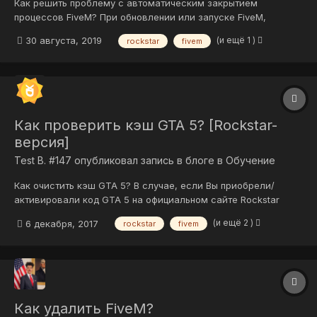
Как решить проблему с автоматическим закрытием
процессов FiveM? При обновлении или запуске FiveM,
некоторые пользователи могут наблюдать ошибку данную в
(и ещё 1 )
30 августа, 2019
rockstar
fivem
названии записи. Некоторые антивирусы, в том числе
стандартный антивирус Windows Defender (Защитник
Windows) может воспринимать, важные дл...
Как проверить кэш GTA 5? [Rockstar-
версия]
Test B. #147
опубликовал запись в блоге в
Обучение
Как очистить кэш GTA 5? В случае, если Вы приобрели/
активировали код GTA 5 на официальном сайте Rockstar
(Warehouse), то, чтобы проверить кэш Вам потребуется:
(и ещё 2 )
6 декабря, 2017
rockstar
fivem
Откройте папку с GTA 5; Найдите исполняемый файл
"GTAVLauncher.exe"; Нажмите правой кнопкой по файлу и
создайте ярлык...
Как удалить FiveM?