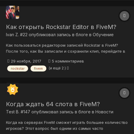
Как открыть Rockstar Editor в FiveM?
Ivan Z. #22
опубликовал запись в блоге в
Обучение
Как пользоваться редактором записей Rockstar в FiveM?
После того, как Вы записали и сохранили клип, перейдите в
меню игры (Клавиша "Esc") > Rockstar Editor и выберите клип,
29 ноября, 2017
5 комментариев
который Вы хотите отредактировать. Учтите, что
(и ещё 2 )
rockstar
fivem
редактировать клипы, записанные в FiveM нужно в самом
FiveM на сервере, на к...
Когда ждать 64 слота в FiveM?
Test B. #147
опубликовал запись в блоге в
Новости
Когда на серверах FiveM сможет играть большее количество
игроков? Этот вопрос был одним из самых часто