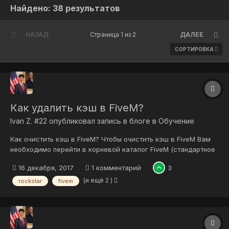
Найдено: 38 результатов
НАЗАД
Страница 1 из 2
ДАЛЕЕ
СОРТИРОВКА
Как удалить кэш в FiveM?
Ivan Z. #22
опубликовал запись в блоге в
Обучение
Как очистить кэш в FiveM? Чтобы очистить кэш в FiveM Вам
необходимо перейти в корневой каталог FiveM (стандартное
расположение: C:\Users\User\AppData\Local\FiveM\FiveM
16 декабря, 2017
1 комментарий
3
Application Data\data), удалить папки cache, server-cache и
server-cache-priv.
(и ещё 2 )
rockstar
fivem