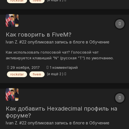
rockstar
fivem
пиратской версии игры ввиду полного отсутствия
технической поддержки в плане решения...
Как говорить в FiveM?
Ivan Z. #22
опубликовал запись в блоге в
Обучение
Как использовать голосовой чат? Голосовой чат
активируется клавишей "N" (русская "Т") по умолчанию.
29 ноября, 2017
1 комментарий
(и ещё 2 )
rockstar
fivem
Как добавить Hexadecimal профиль на
форуме?
Ivan Z. #22
опубликовал запись в блоге в
Обучение