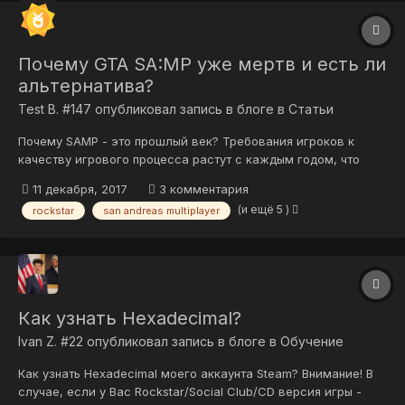
Почему GTA SA:MP уже мертв и есть ли
альтернатива?
Test B. #147
опубликовал запись в блоге в
Статьи
Почему SAMP - это прошлый век? Требования игроков к
качеству игрового процесса растут с каждым годом, что
звучит вполне логично, учитывая последние релизы AAA-игр
11 декабря, 2017
3 комментария
на рынке. SA:MP все еще удерживает уверенный онлайн на
(и ещё 5 )
rockstar
san andreas multiplayer
своих серверах, но с приходом GTA Online ситуация начала
резко меняться. Дело...
Как узнать Hexadecimal?
Ivan Z. #22
опубликовал запись в блоге в
Обучение
Как узнать Hexadecimal моего аккаунта Steam? Внимание! В
случае, если у Вас Rockstar/Social Club/CD версия игры -