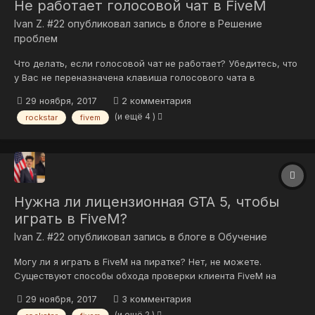
Не работает голосовой чат в FiveM
Ivan Z. #22
опубликовал запись в блоге в
Решение
проблем
Что делать, если голосовой чат не работает? Убедитесь, что
у Вас не переназначена клавиша голосового чата в
настройках клавиатуры, а также в том, что все устройства в
29 ноября, 2017
2 комментария
разделе "Голосовой чат" указаны верно и правильно
(и ещё 4 )
rockstar
fivem
настроены.
Нужна ли лицензионная GTA 5, чтобы
играть в FiveM?
Ivan Z. #22
опубликовал запись в блоге в
Обучение
Могу ли я играть в FiveM на пиратке? Нет, не можете.
Существуют способы обхода проверки клиента FiveM на
наличие лицензионной копии игры у Вас на компьютере, тем
29 ноября, 2017
3 комментария
не менее, мы не рекомендуем пользоваться FiveM на
(и ещё 2 )