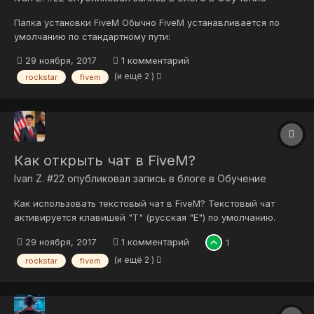
Папка установки FiveM Обычно FiveM устанавливается по
умолчанию по стандартному пути:
C:\Users\User\AppData\Local\FiveM\FiveM Application Data.
29 ноября, 2017
1 комментарий
(и ещё 2 )
rockstar
fivem
Как открыть чат в FiveM?
Ivan Z. #22
опубликовал запись в блоге в
Обучение
Как использовать текстовый чат в FiveM? Текстовый чат
активируется клавишей "T" (русская "Е") по умолчанию.
Отправить сообщение - клавиша "Enter".
29 ноября, 2017
1 комментарий
1
(и ещё 2 )
rockstar
fivem