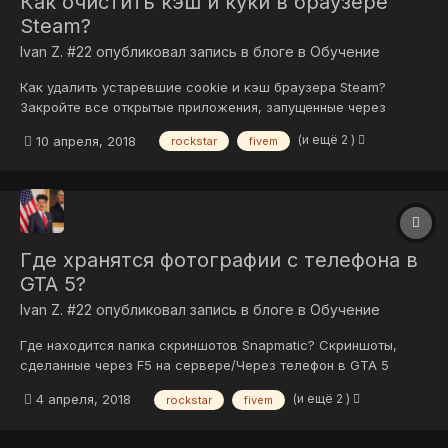
Как очистить кэш и куки в браузере
Steam?
Ivan Z. #22
опубликовал запись в блоге в
Обучение
Как удалить устаревшие cookie и кэш браузера Steam?
Закройте все открытые приложения, запущенные через
Steam; Откройте Steam и перейдите в Steam > Настройки
(и ещё 2 )
10 апреля, 2018
rockstar
fivem
(верхнее меню); Перейдите во вкладку "Браузер" и нажмите
на кнопки "Очистить кэш браузера" и "Удалить все куки
браузера";...
Где хранятся фотографии с телефона в
GTA 5?
Ivan Z. #22
опубликовал запись в блоге в
Обучение
Где находится папка скриншотов Snapmatic? Скриншоты,
сделанные через F5 на сервере/Через телефон в GTA 5
находятся в папке: C:\Users\User\Documents\Rockstar
(и ещё 2 )
4 апреля, 2018
rockstar
fivem
Games\GTA V\Profiles\%Ваш профиль%.