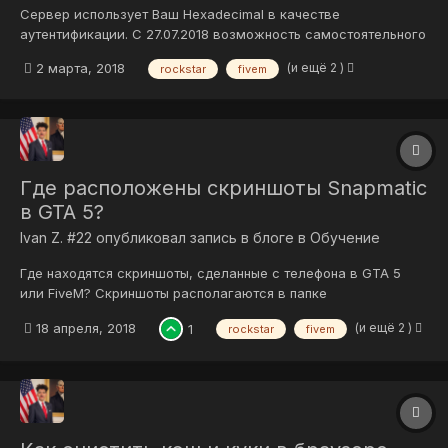
Сервер использует Ваш Hexadecimal в качестве
аутентификации. С 27.07.2018 возможность самостоятельного
изменения отключена на форумах сообщества, Hexadecimal
(и ещё 2 )
2 марта, 2018
rockstar
fivem
изменяется и редактируется администрацией. Чтобы его
указать, Вам потребуется: Нажать на Ваш никнейм в правой
верхней части с...
Где расположены скриншоты Snapmatic
в GTA 5?
Ivan Z. #22
опубликовал запись в блоге в
Обучение
Где находятся скриншоты, сделанные с телефона в GTA 5
или FiveM? Скриншоты располагаются в папке
Документы/Rockstar Games/GTA V/Profiles/Профиль/ и
(и ещё 2 )
18 апреля, 2018
1
rockstar
fivem
начинаются с PGTA. Они хранятся в формате Snapmatic
размером 960x536 пискелей. Используйте онлайн-
конвертеры чтобы перевести изображения в .jpg...