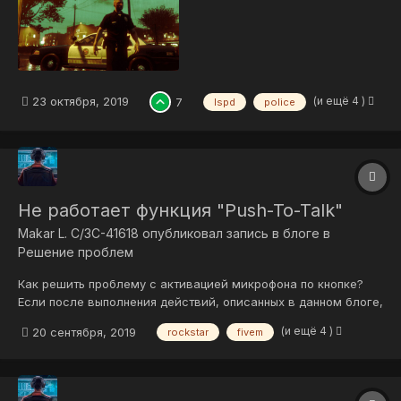
(и ещё 4 )
23 октября, 2019
7
lspd
police
Не работает функция "Push-To-Talk"
Makar L. C/3C-41618
опубликовал запись в блоге в
Решение проблем
Как решить проблему с активацией микрофона по кнопке?
Если после выполнения действий, описанных в данном блоге,
Вы не получили никакого результата, то Вы можете
(и ещё 4 )
20 сентября, 2019
rockstar
fivem
выполнить альтернативный вариант, указанный в этой
записи. Данная проблема возникает совершенно случайно, и
она не имеет какого-ли...