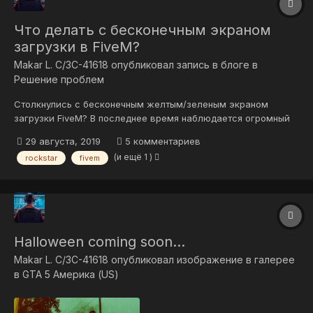
Что делать с бесконечным экраном
загрузки в FiveM?
Makar L. C/3C-41618
опубликовал запись в блоге в
Решение проблем
Столкнулись с бесконечным желтым/зеленым экраном
загрузки FiveM? В последнее время наблюдается огромный
наплыв пользователей ноутбуков, так как производители
29 августа, 2019
5 комментариев
уделяют все больше и больше времени компактным игровым
(и ещё 1 )
rockstar
fivem
девайсам. Именно это приводит к таким проблемам как:
невозможность записи рабочего...
Halloween coming soon...
Makar L. C/3C-41618
опубликовал изображение в галерее
в
GTA 5 Америка (US)