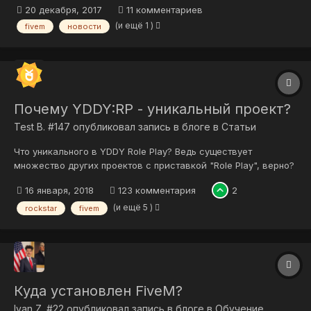
задаваемых среди участников сообщества FiveM на
20 декабря, 2017
11 комментариев
протяжении нескольких месяцев после перехода всех
(и ещё 1 )
fivem
новости
серверов с 24 слотов на 32. И, 16 декабря появилась
небольшая надежда на появление поддержки 64...
Почему YDDY:RP - уникальный проект?
Test B. #147
опубликовал запись в блоге в
Статьи
Что уникального в YDDY Role Play? Ведь существует
множество других проектов с приставкой "Role Play", верно?
Это так, в FiveM действительно присутствует большое
16 января, 2018
123 комментария
2
количество русскоязычных сообществ, и эта цифра каждый
день увеличивается. Хорошо это или плохо - мы не знаем.
(и ещё 5 )
rockstar
fivem
Знаем лишь то, в ка...
Куда установлен FiveM?
Ivan Z. #22
опубликовал запись в блоге в
Обучение