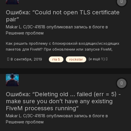
Ошибка: “Could not open TLS certificate
pair”
Makar L. C/3C-41618
опубликовал запись в блоге в
Решение проблем
Как решить проблему с блокировкой входящих/исходящих
пакетов для FiveM? При обновлении или запуске FiveM,
некоторые пользователи могут наблюдать ошибку данную в
(и ещё 1 )
8 сентября, 2019
гта 5
rockstar
названии записи. Данная ошибка может происходить из двух
известных источников: Ваш антивирус блокирует исходящие/
входящие и...
Ошибка: “Deleting old … failed (err = 5) -
make sure you don’t have any existing
FiveM processes running”
Makar L. C/3C-41618
опубликовал запись в блоге в
Решение проблем