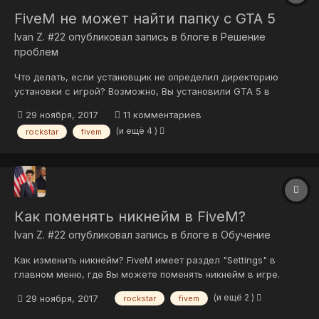
FiveM не может найти папку с GTA 5
Ivan Z. #22
опубликовал запись в блоге в
Решение
проблем
Что делать, если установщик не определил директорию
установки с игрой? Возможно, Вы установили GTA 5 в
нестандартную директорию, отличную от C:\Program
29 ноября, 2017
11 комментариев
Files\Rockstar Games\Grand Theft Auto V или C:\Program Files
(и ещё 4 )
rockstar
fivem
(x86)\Rockstar Games\Grand Theft Auto V. В таком случае
укажите установщику Fi...
Как поменять никнейм в FiveM?
Ivan Z. #22
опубликовал запись в блоге в
Обучение
Как изменить никнейм? FiveM имеет раздел "Settings" в
главном меню, где Вы можете поменять никнейм в игре.
(и ещё 2 )
29 ноября, 2017
rockstar
fivem