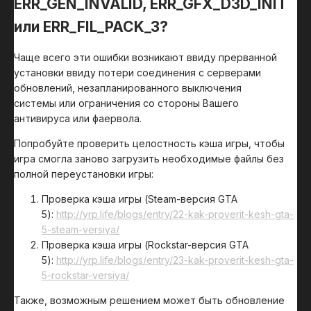
ERR_GEN_INVALID, ERR_GFX_D3D_INIT
или ERR_FIL_PACK_3?
Чаще всего эти ошибки возникают ввиду прерванной
установки ввиду потери соединения с серверами
обновлений, незапланированного выключения
системы или ограничения со стороны Вашего
антивируса или фаервола.
Попробуйте проверить целостность кэша игры, чтобы
игра смогла заново загрузить необходимые файлы без
полной переустановки игры:
Проверка кэша игры (Steam-версия GTA
5):
http://
yrp
.life/blogs/entry/22-kak-proverit-kesh-gta-
5-steam-versiya/
Проверка кэша игры (Rockstar-версия GTA
5):
http://
yrp
.life/blogs/entry/23-kak-proverit-kesh-gta-
5-rockstar-versiya/
Также, возможным решением может быть обновление