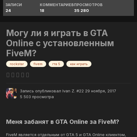
ЗАПИСИ
КОММЕНТАРИЕВ
ПРОСМОТРОВ
24
18
35 280
Могу ли я играть в GTA
Online с установленным
FiveM?
rockstar
fivem
гта 5
как играть
Запись опубликовал
Ivan Z. #22
29 ноября, 2017
5 503 просмотра
Меня забанят в GTA Online за FiveM?
FiveM является отдельным от GTA 5 и GTA Online клиентом,