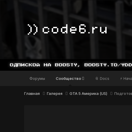
ИСКОЙ НА BOOSTY, BOOSTY.TO/YDDY
Форумы
Сообщество
📎 Docs
⚡ Нач
Главная
Галерея
GTA 5 Америка (US)
Подготов