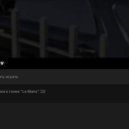
ать играть
ка к гонке "Le Mans" [2]