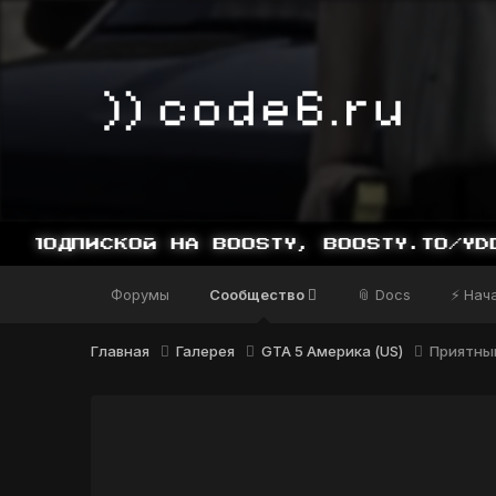
ДПИСКОЙ НА BOOSTY, BOOSTY.TO/YDDY
Форумы
Сообщество
📎 Docs
⚡ Нач
Главная
Галерея
GTA 5 Америка (US)
Приятный