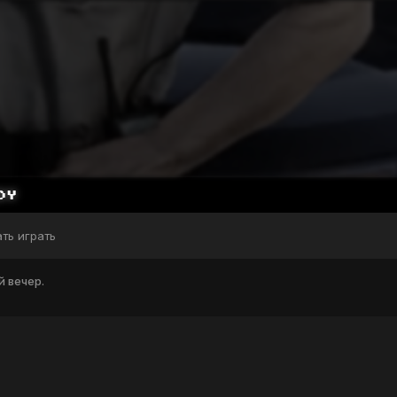
ать играть
 вечер.