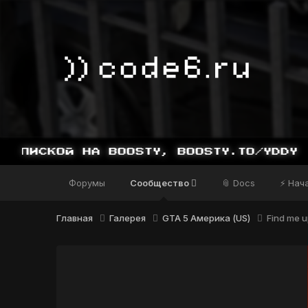
ИСКОЙ НА BOOSTY, BOOSTY.TO/YDDY
Форумы
Сообщество
📎 Docs
⚡ Нач
Главная
Галерея
GTA 5 Америка (US)
Find me up