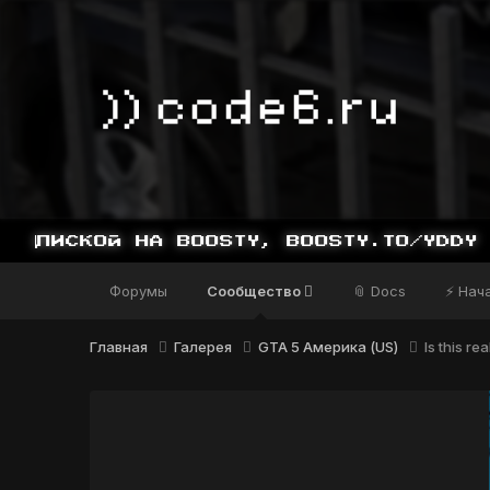
ИСКОЙ НА BOOSTY, BOOSTY.TO/YDDY
Форумы
Сообщество
📎 Docs
⚡ Нач
Главная
Галерея
GTA 5 Америка (US)
Is this rea