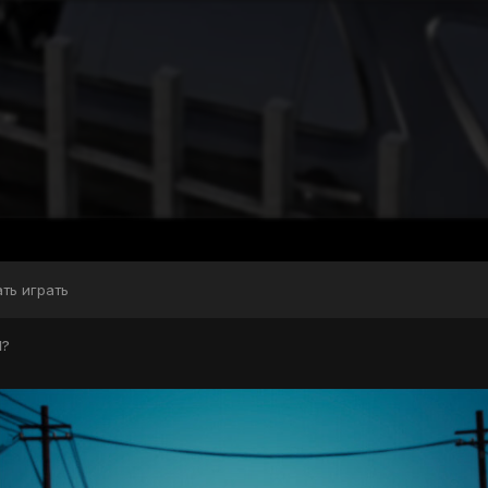
ать играть
l?