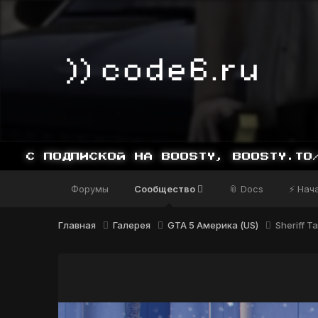
ОДПИСКОЙ НА BOOSTY, BOOSTY.TO/YDDY
Форумы
Сообщество
📎 Docs
⚡ Нач
Главная
Галерея
GTA 5 Америка (US)
Sheriff T