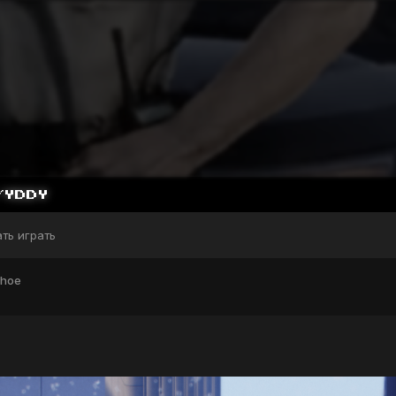
ать играть
ahoe