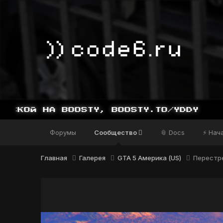
Форумы
Сообщество
📎 Docs
⚡ Нач
Главная
Галерея
GTA 5 Америка (US)
Перестре