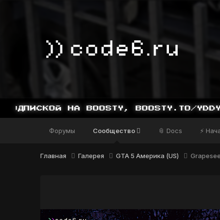
Форумы
Сообщество
📎 Docs
⚡ Нач
Главная
Галерея
GTA 5 Америка (US)
Grapesee