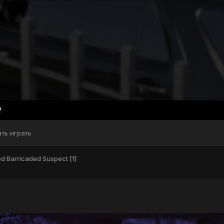
ать играть
d Barricaded Suspect [1]