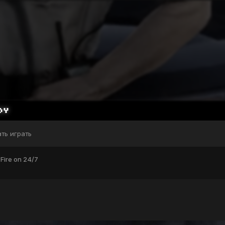
ать играть
 Fire on 24/7