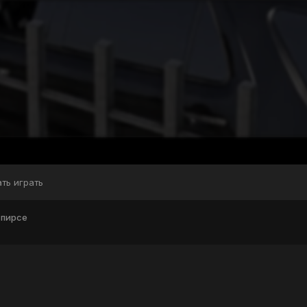
ать играть
 пирсе