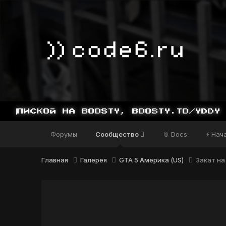
Форумы
Сообщество
📎 Docs
⚡ Нач
Главная
Галерея
GTA 5 Америка (US)
Закат на