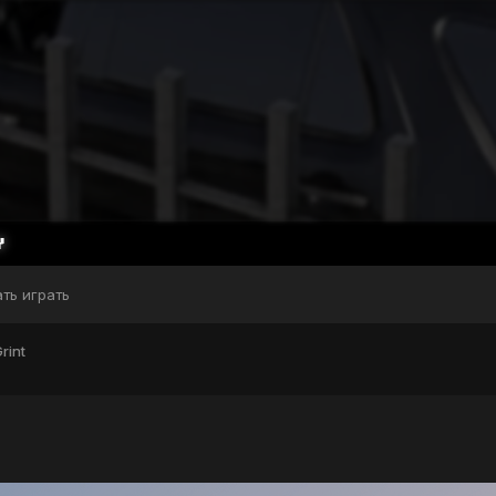
ать играть
rint