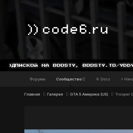
СКОЙ НА BOOSTY, BOOSTY.TO/YDDY
Форумы
Сообщество
📎 Docs
⚡ Нач
Главная
Галерея
GTA 5 Америка (US)
Trooper G