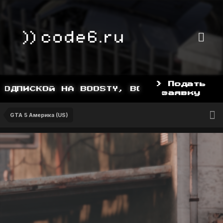
> Подать
ДПИСКОЙ НА BOOSTY, BOOSTY.TO/YDDY
заявку
GTA 5 Америка (US)