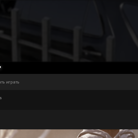
ать играть
s