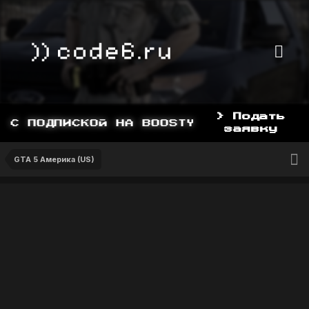
> Подать
С ПОДПИСКОЙ НА BOOSTY, BOOSTY.TO/YD
заявку
GTA 5 Америка (US)