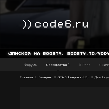
СКОЙ НА BOOSTY, BOOSTY.TO/YDDY
Форумы
Сообщество
📎 Docs
⚡ Нач
Главная
Галерея
GTA 5 Америка (US)
Две Аку