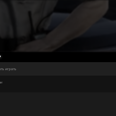
ать играть
лы