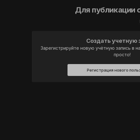
Для публикации 
Создать учетную 
Зарегистрируйте новую учётную запись в н
просто!
Регистрация нового поль
Главная
Галерея
GTA 5 Америка (US)
Две Аку
П