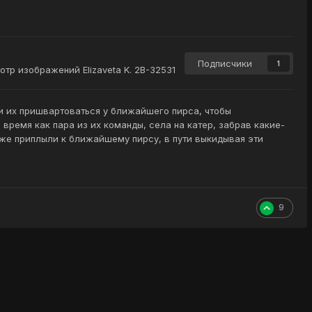
Подписчики
1
тр изображений Elizaveta K. 2B-32531
и их пришвартоваться у ближайшего пирса, чтобы
о время как пара из их команды, села на катер, забрав какие-
к же приплыли к ближайшему пирсу, в пути выкидывая эти
9